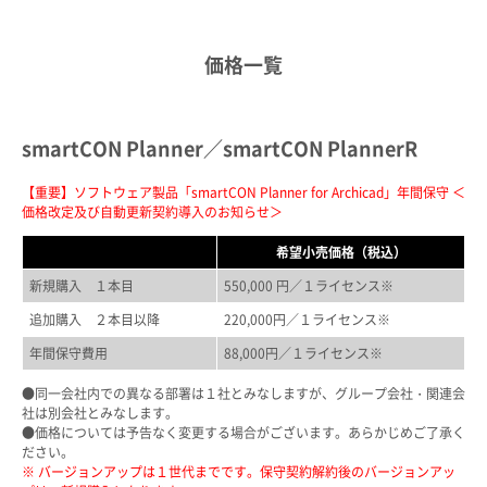
価格一覧
smartCON Planner／smartCON PlannerR
【重要】ソフトウェア製品「smartCON Planner for Archicad」年間保守 ＜
価格改定及び自動更新契約導入のお知らせ＞
希望小売価格（税込）
新規購入 １本目
550,000 円／１ライセンス※
追加購入 ２本目以降
220,000円／１ライセンス※
年間保守費用
88,000円／１ライセンス※
●同一会社内での異なる部署は１社とみなしますが、グループ会社・関連会
社は別会社とみなします。
●価格については予告なく変更する場合がございます。あらかじめご了承く
ださい。
※ バージョンアップは１世代までです。保守契約解約後のバージョンアッ