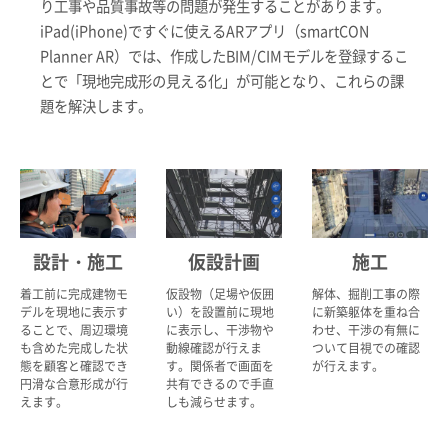
り工事や品質事故等の問題が発生することがあります。
iPad(iPhone)ですぐに使えるARアプリ（smartCON
Planner AR）では、作成したBIM/CIMモデルを登録するこ
とで「現地完成形の見える化」が可能となり、これらの課
題を解決します。
設計・施工
仮設計画
施工
着工前に完成建物モ
仮設物（足場や仮囲
解体、掘削工事の際
デルを現地に表示す
い）を設置前に現地
に新築躯体を重ね合
ることで、周辺環境
に表示し、干渉物や
わせ、干渉の有無に
も含めた完成した状
動線確認が行えま
ついて目視での確認
態を顧客と確認でき
す。関係者で画面を
が行えます。
円滑な合意形成が行
共有できるので手直
えます。
しも減らせます。