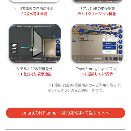
利用者単位で自由に変更
リアルとARの前後認識
CG並べ替え機能
※1 オクルージョン機能
リアルとARの距離差分
Type/Storey/Layerごとに
※1 差分寸法表示機能
※2 選択してAR表示
※1 機能はLiDAR搭載端末のみご利用可能です。
※2 Proプランのみご利用可能です。
smartCON Planner - AR (GENAR) 特設サイトへ